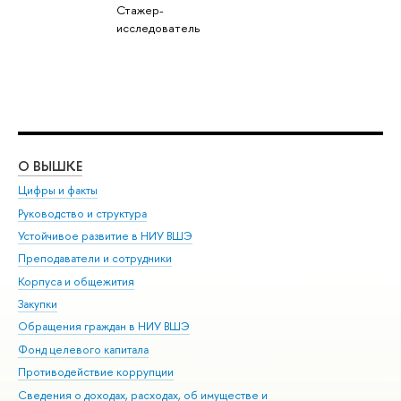
Стажер-
исследователь
О ВЫШКЕ
ОБ
Цифры и факты
Ли
Руководство и структура
Дов
Устойчивое развитие в НИУ ВШЭ
Ол
Преподаватели и сотрудники
При
Корпуса и общежития
Вы
Закупки
При
Обращения граждан в НИУ ВШЭ
Ас
Фонд целевого капитала
До
Противодействие коррупции
Цен
Сведения о доходах, расходах, об имуществе и
Би